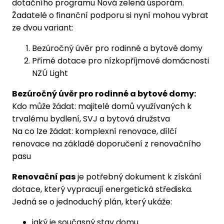
dotačního programu Nová zelená úsporám.
Žadatelé o finanční podporu si nyní mohou vybrat
ze dvou variant:
Bezúročný úvěr pro rodinné a bytové domy
Přímé dotace pro nízkopříjmové domácnosti
NZÚ Light
Bezúročný úvěr pro rodinné a bytové domy:
Kdo může žádat: majitelé domů využívaných k
trvalému bydlení, SVJ a bytová družstva
Na co lze žádat: komplexní renovace, dílčí
renovace na základě doporučení z renovačního
pasu
Renovační pas
je potřebný dokument k získání
dotace, který vypracují energetická střediska.
Jedná se o jednoduchý plán, který ukáže:
jaký je současný stav domu