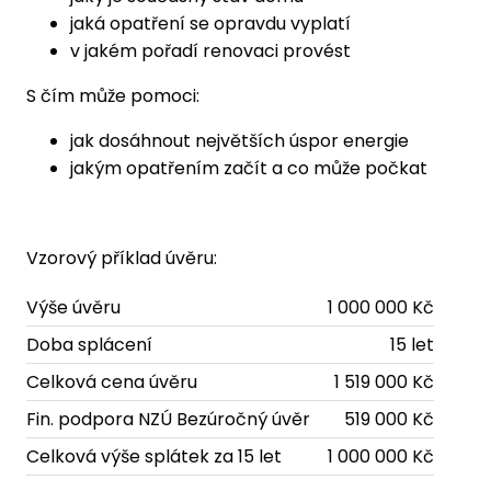
jaká opatření se opravdu vyplatí
v jakém pořadí renovaci provést
S čím může pomoci:
jak dosáhnout největších úspor energie
jakým opatřením začít a co může počkat
Vzorový příklad úvěru:
Výše úvěru
1 000 000 Kč
Doba splácení
15 let
Celková cena úvěru
1 519 000 Kč
Fin. podpora NZÚ Bezúročný úvěr
519 000 Kč
Celková výše splátek za 15 let
1 000 000 Kč